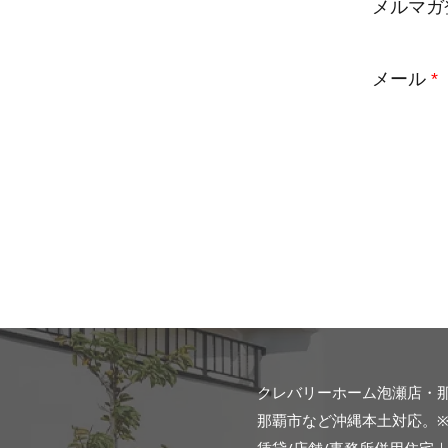
メルマガ
メール
*
クレバリーホーム泡瀬店・
那覇市など沖縄本土対応。